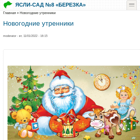
Перейти к основному содержанию
Skip to search
toggle
ЯСЛИ-САД №8 «БЕРЕЗКА»
Вы здесь
Главная
»
Новогодние утренники
Новогодние утренники
moderator
- вт, 11/01/2022 - 16:15