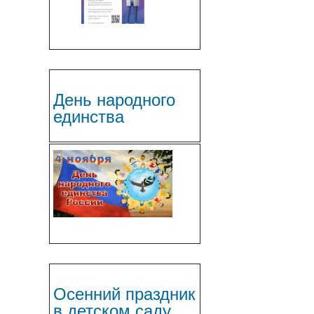
День народного
единства
Осенний праздник
в детском саду.