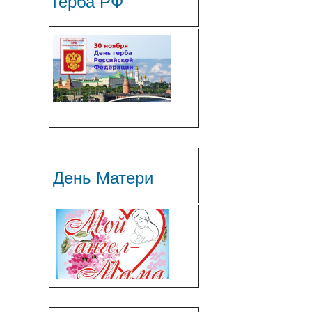
герба РФ
День Матери