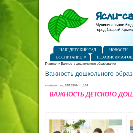
Перейти к основному содержанию
Skip to search
Ясли-с
Муниципальное бюд
город Старый Крым»
Главное меню
НАШ ДЕТСКИЙ САД
НОВОСТИ
ВОСПИТАНИЕ
НЕЗАВИСИМАЯ ОЦ
Вы здесь
Главная
»
Важность дошкольного образования
Важность дошкольного обра
moderator
- пн, 02/12/2024 - 11:34
ВАЖНОСТЬ ДЕТСКОГО ДО