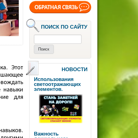
ПОИСК ПО САЙТУ
Поиск
ка. Этот
НОВОСТИ
решающее
Использования
овождать
светоотражающих
элементов.
е навыки
ние для
навыков.
Важность
 другими