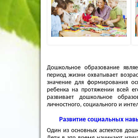
Дошкольное образование являе
период жизни охватывает возра
значение для формирования ос
ребенка на протяжении всей ег
развивает дошкольное образ
личностного, социального и инте
Развитие социальных нав
Один из основных аспектов дошк
Дети в это время начинают изуча