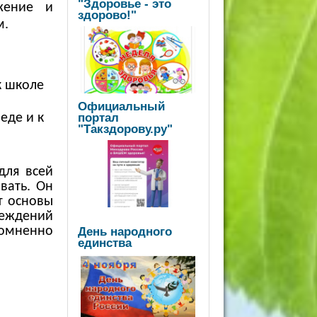
"Здоровье - это
жение и
здорово!"
м.
к школе
Официальный
портал
еде и к
"Такздорову.ру"
для всей
вать. Он
т основы
реждений
День народного
сомненно
единства