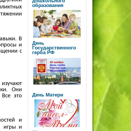
дошкольного
образования
фликтных
отяжении
авыки. В
День
опросы и
Государственного
бщении с
герба РФ
 изучают
ки. Они
День Матери
 Все это
ностей и
е игры и