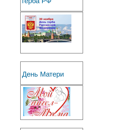
герба РФ
День Матери