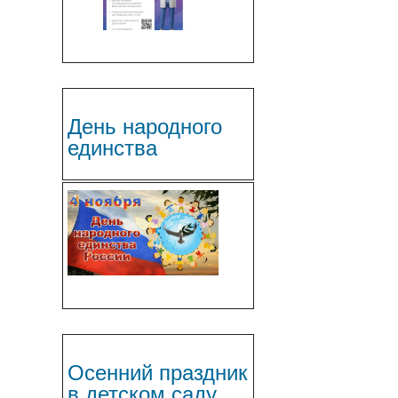
День народного
единства
Осенний праздник
в детском саду.