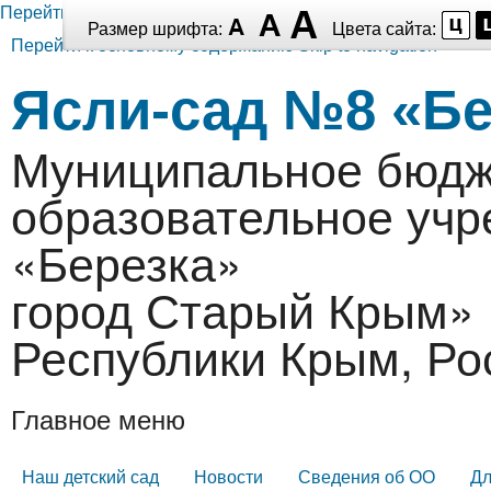
Перейти к основному содержанию
Размер шрифта:
Цвета сайта:
Перейти к основному содержанию
Skip to navigation
Ясли-сад №8 «Бе
Муниципальное бюдж
образовательное уч
«Березка»
город Старый Крым» 
Республики Крым, Ро
Главное меню
Наш детский сад
Новости
Сведения об ОО
Дл