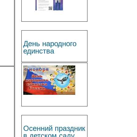
День народного
единства
Осенний праздник
в детском саду.