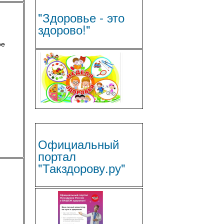
"Здоровье - это
здорово!"
ое
Официальный
портал
"Такздорову.ру"