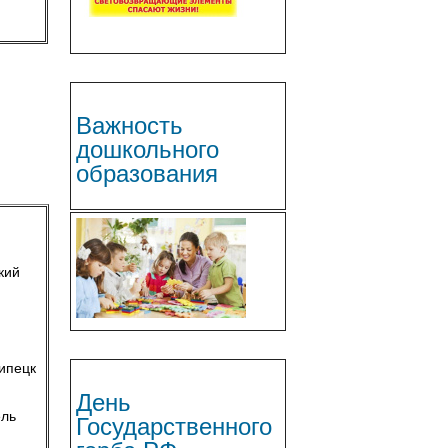
Важность
дошкольного
образования
кий
ипецк
День
Государственного
ель