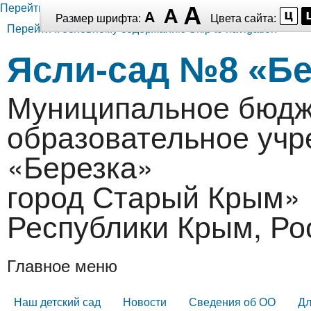
Перейти к основному содержанию
Размер шрифта:
Цвета сайта:
Перейти к основному содержанию
Skip to navigation
Ясли-сад №8 «Бе
Муниципальное бюдж
образовательное уч
«Березка»
город Старый Крым» 
Республики Крым, Ро
Главное меню
Наш детский сад
Новости
Сведения об ОО
Дл