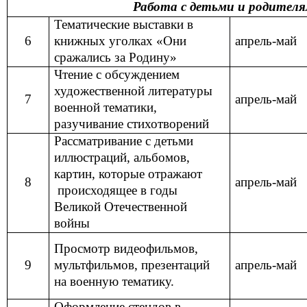
Работа с детьми и родител
Тематические выставки в
6
книжных уголках «Они
апрель-май
сражались за Родину»
Чтение с обсуждением
художественной литературы
7
апрель-май
военной тематики,
разучивание стихотворений
Рассматривание с детьми
иллюстраций, альбомов,
картин, которые отражают
8
апрель-май
происходящее в годы
Великой Отечественной
войны
Просмотр видеофильмов,
9
мультфильмов, презентаций
апрель-май
на военную тематику.
Оформление стендов в