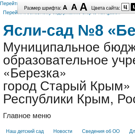
Перейти к основному содержанию
Размер шрифта:
Цвета сайта:
Перейти к основному содержанию
Skip to navigation
Ясли-сад №8 «Бе
Муниципальное бюдж
образовательное уч
«Березка»
город Старый Крым» 
Республики Крым, Ро
Главное меню
Наш детский сад
Новости
Сведения об ОО
Дл