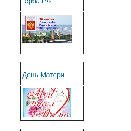
герба РФ
День Матери