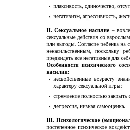
плаксивость, одиночество, отсут
негативизм, агрессивность, жес
II. Сексуальное насилие
– вовлеч
сексуальные действия со взрослы
или выгоды. Согласие ребенка на с
ненасильственным, поскольку р
предвидеть все негативные для себ
Особенности психического сос
насилии:
несвойственные возрасту знан
характеру сексуальной игры;
стремление полностью закрыть с
депрессия, низкая самооценка.
III. Психологическое (эмоциона
постепенное психическое воздейст