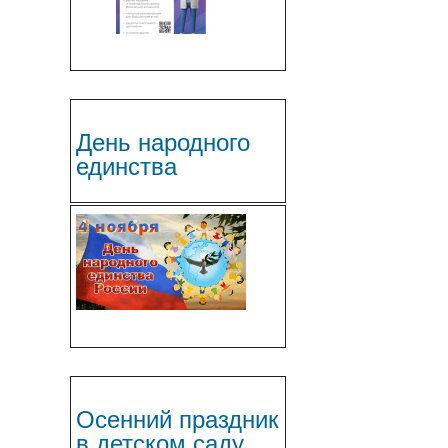
День народного
единства
Осенний праздник
в детском саду.