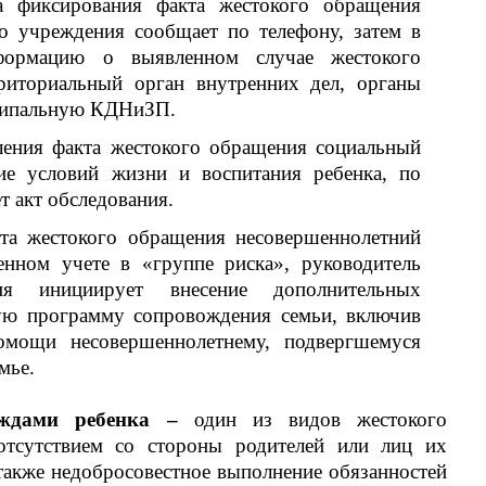
а фиксирования факта жестокого обращения
го учреждения сообщает по телефону, затем в
формацию о выявленном случае жестокого
риториальный орган внутренних дел, органы
иципальную КДНиЗП.
ления факта жестокого обращения социальный
ие условий жизни и воспитания ребенка, по
т акт обследования.
та жестокого обращения несовершеннолетний
енном учете в «группе риска», руководитель
ния инициирует внесение дополнительных
ую программу сопровождения семьи, включив
омощи несовершеннолетнему, подвергшемуся
мье.
уждами ребенка –
один из видов жестокого
отсутствием со стороны родителей или лиц их
также недобросовестное выполнение обязанностей