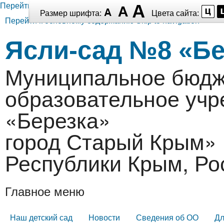
Перейти к основному содержанию
Размер шрифта:
Цвета сайта:
Перейти к основному содержанию
Skip to navigation
Ясли-сад №8 «Бе
Муниципальное бюдж
образовательное уч
«Березка»
город Старый Крым» 
Республики Крым, Ро
Главное меню
Наш детский сад
Новости
Сведения об ОО
Дл