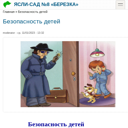
Перейти к основному содержанию
Skip to search
toggle
ЯСЛИ-САД №8 «БЕРЕЗКА»
Вы здесь
Главная
»
Безопасность детей
Безопасность детей
moderator
- ср, 11/01/2023 - 13:32
Безопасность детей