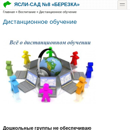
Перейти к основному содержанию
Skip to search
toggle
ЯСЛИ-САД №8 «БЕРЕЗКА»
Вы здесь
Главная
»
Воспитание
»
Дистанционное обучение
Дистанционное обучение
Дошкольные группы не обеспечиваю