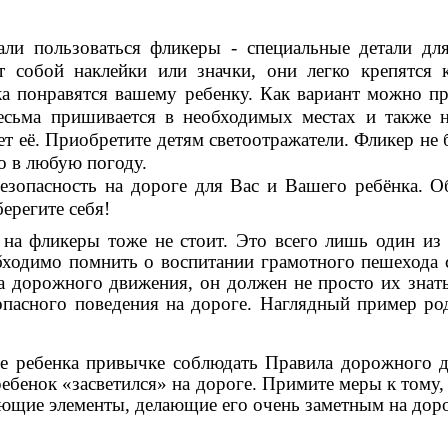
ользоваться фликеры - специальные детали для
т собой наклейки или значки, они легко крепятся 
ка понравятся вашему ребенку. Как вариант можно п
есьма пришивается в необходимых местах и также 
т её. Приобретите детям светоотражатели. Фликер не 
о в любую погоду.
безопасность на дороге для Вас и Вашего ребёнка. О
берегите себя!
ликеры тоже не стоит. Это всего лишь один из 
ходимо помнить о воспитании грамотного пешехода с
 дорожного движения, он должен не просто их знать
пасного поведения на дороге. Наглядный пример ро
ебенка привычке соблюдать Правила дорожного д
ебенок «засветился» на дороге. Примите меры к тому,
ющие элементы, делающие его очень заметным на доро