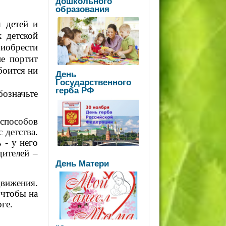
дошкольного
образования
 детей и
к детской
риобрести
не портит
боится ни
День
Государственного
герба РФ
бозначьте
способов
 детства.
 - у него
дителей –
День Матери
вижения.
 чтобы на
ге.