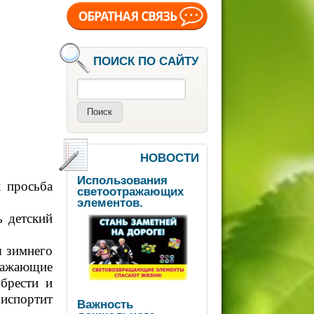
ПОИСК ПО САЙТУ
Поиск
НОВОСТИ
Использования
 просьба
светоотражающих
элементов.
ь детский
я зимнего
тражающие
обрести и
испортит
Важность