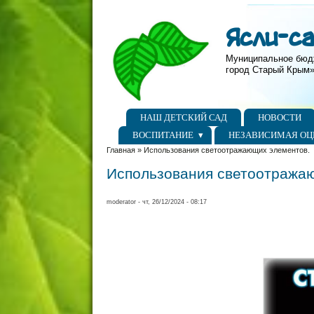
Перейти к основному содержанию
Skip to search
Ясли-с
Муниципальное бюд
город Старый Крым»
Главное меню
НАШ ДЕТСКИЙ САД
НОВОСТИ
ВОСПИТАНИЕ
НЕЗАВИСИМАЯ ОЦ
Вы здесь
Главная
»
Использования светоотражающих элементов.
Использования светоотража
moderator
- чт, 26/12/2024 - 08:17