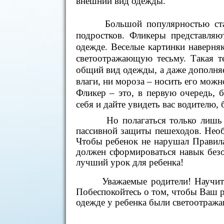
внешний вид одежды.
Большой популярностью стали п
подростков. Фликеры представляю
одежде. Веселые картинки наверня
светоотражающую тесьму. Такая т
общий вид одежды, а даже дополняе
влаги, ни мороза – носить его можн
Фликер – это, в первую очередь, 
себя и дайте увидеть вас водителю, 
Но полагаться только лишь на ф
пассивной защиты пешеходов. Необ
Чтобы ребенок не нарушал Правила
должен сформироваться навык безо
лучший урок для ребенка!
Уважаемые родители! Научите р
Побеспокойтесь о том, чтобы Ваш р
одежде у ребенка были светоотража