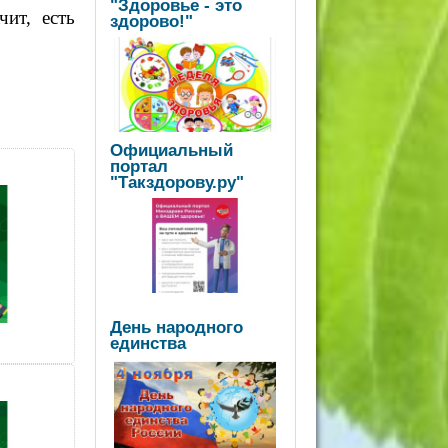
"Здоровье - это
ит, есть
здорово!"
Официальный
портал
"Такздорову.ру"
День народного
единства