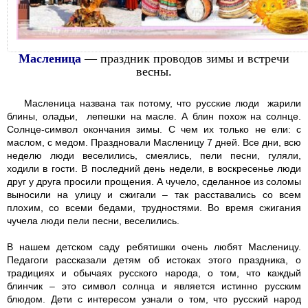
Масленица
— праздник проводов зимы и встречи
весны.
Масленица названа так потому, что русские люди жарили
блины, оладьи, лепешки на масле. А блин похож на солнце.
Солнце-символ окончания зимы. С чем их только не ели: с
маслом, с медом. Праздновали Масленицу 7 дней. Все дни, всю
неделю люди веселились, смеялись, пели песни, гуляли,
ходили в гости. В последний день недели, в воскресенье люди
друг у друга просили прощения. А чучело, сделанное из соломы
выносили на улицу и сжигали – так расставались со всем
плохим, со всеми бедами, трудностями. Во время сжигания
чучела люди пели песни, веселились.
В нашем детском саду ребятишки очень любят Масленицу.
Педагоги рассказали детям об истоках этого праздника, о
традициях и обычаях русского народа, о том, что каждый
блинчик – это символ солнца и является истинно русским
блюдом. Дети с интересом узнали о том, что русский народ