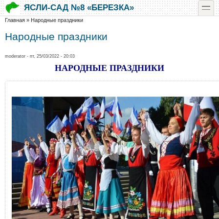
Перейти к основному содержанию
Skip to search
toggle
ЯСЛИ-САД №8 «БЕРЕЗКА»
Вы здесь
Главная
»
Народные праздники
Народные праздники
moderator
- пт, 25/03/2022 - 20:03
НАРОДНЫЕ ПРАЗДНИКИ