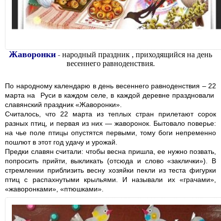
Жаворонки
-
народный праздник , приходящийся на день
весеннего равноденствия.
По народному календарю в день весеннего равноденствия – 22
марта на Руси в каждом селе, в каждой деревне праздновали
славянский праздник «Жаворонки».
Считалось, что 22 марта из теплых стран прилетают сорок
разных птиц, и первая из них — жаворонок. Бытовало поверье:
на чье поле птицы опустятся первыми, тому боги непременно
пошлют в этот год удачу и урожай.
Предки славян считали: чтобы весна пришла, ее нужно позвать,
попросить прийти, выкликать (отсюда и слово «заклички»). В
стремлении приблизить весну хозяйки пекли из теста фигурки
птиц с распахнутыми крыльями. И называли их «грачами»,
«жаворонками», «птюшками».