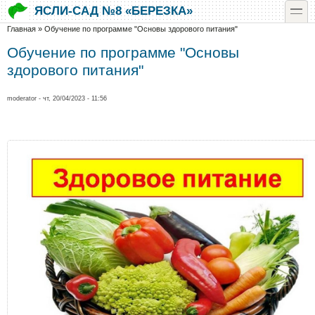
Перейти к основному содержанию
Skip to search
toggle
ЯСЛИ-САД №8 «БЕРЕЗКА»
Вы здесь
Главная
»
Обучение по программе "Основы здорового питания"
Обучение по программе "Основы
здорового питания"
moderator
- чт, 20/04/2023 - 11:56