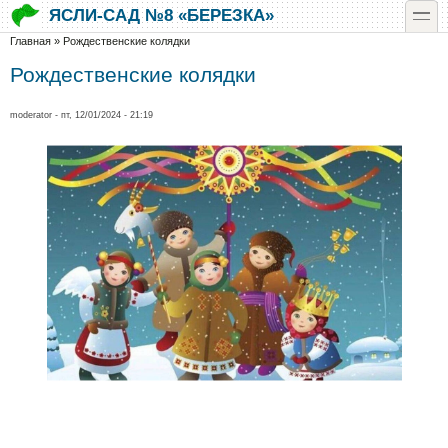
Перейти к основному содержанию
Skip to search
toggle
ЯСЛИ-САД №8 «БЕРЕЗКА»
Вы здесь
Главная
»
Рождественские колядки
Рождественские колядки
moderator
- пт, 12/01/2024 - 21:19