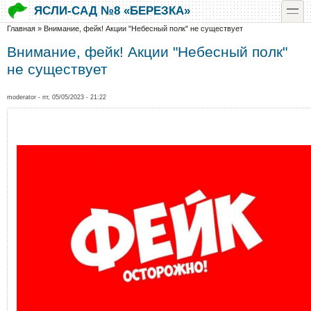
Перейти к основному содержанию
Skip to search
toggle
ЯСЛИ-САД №8 «БЕРЕЗКА»
Вы здесь
Главная
»
Внимание, фейк! Акции "Небесный полк" не существует
Внимание, фейк! Акции "Небесный полк"
не существует
moderator
- пт, 05/05/2023 - 21:22