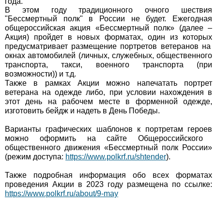
года.
В этом году традиционного очного шествия
"Бессмертный полк" в России не будет.
Ежегодная
общероссийская акция «Бессмертный
полк»
(далее
–
Акция)
пройдет
в
новых
форматах,
один
из
которых
предусматривает
размещение
портретов
ветеранов
на
окнах
автомобилей
(личных, служебных, общественного
транспорта, такси, военного транспорта (при
возможности)) и т.д.
Также в рамках Акции можно напечатать портрет
ветерана на одежде либо,
при условии нахождения в
этот день на рабочем месте в форменной одежде,
изготовить бейдж и надеть в День Победы.
Варианты графических шаблонов к портретам героев
можно
оформить
на
сайте
Общероссийского
общественного
движения
«Бессмертный
полк
России»
(режим
доступа:
https://www.polkrf.ru/shtender
).
Также подробная информация обо всех форматах
проведения Акции в 2023 году
размещена по ссылке:
https://www.polkrf.ru/about/9-may