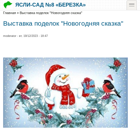
Перейти к основному содержанию
Skip to search
toggle
ЯСЛИ-САД №8 «БЕРЕЗКА»
Вы здесь
Главная
»
Выставка поделок "Новогодняя сказка"
Выставка поделок "Новогодняя сказка"
moderator
- вт, 19/12/2023 - 18:47