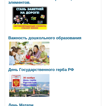
элементов.
Важность дошкольного образования
День Государственного герба РФ
День Матери