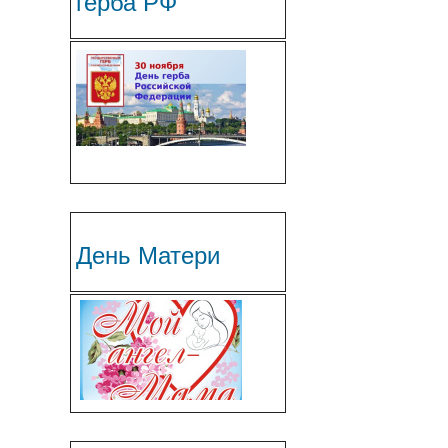
герба РФ
День Матери