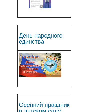
День народного
единства
Осенний праздник
в детском саду.