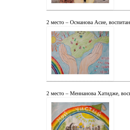
2 место – Османова Асие, воспита
2 место – Меннанова Хатидже, во