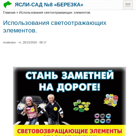
Перейти к основному содержанию
Skip to search
toggle
ЯСЛИ-САД №8 «БЕРЕЗКА»
Вы здесь
Главная
»
Использования светоотражающих элементов.
Использования светоотражающих
элементов.
moderator
- чт, 26/12/2024 - 08:17