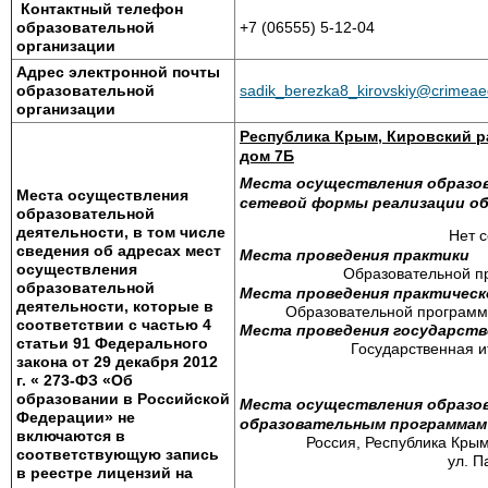
Контактный телефон
образовательной
+7 (06555) 5-12-04
организации
Адрес электронной почты
образовательной
sadik_berezka8_kirovskiy@crimeae
организации
Республика Крым, Кировский ра
дом 7Б
Места осуществления образо
Места осуществления
сетевой формы реализации о
образовательной
деятельности, в том числе
Нет с
сведения об адресах мест
Места проведения практики
осуществления
Образовательной п
образовательной
Места проведения практичес
деятельности, которые в
Образовательной программо
соответствии с частью 4
Места проведения государст
статьи 91 Федерального
Государственная ит
закона от 29 декабря 2012
г. « 273-ФЗ «Об
образовании в Российской
Места осуществления образо
Федерации» не
образовательным программам
включаются в
Россия, Республика Крым
соответствующую запись
ул. П
в реестре лицензий на