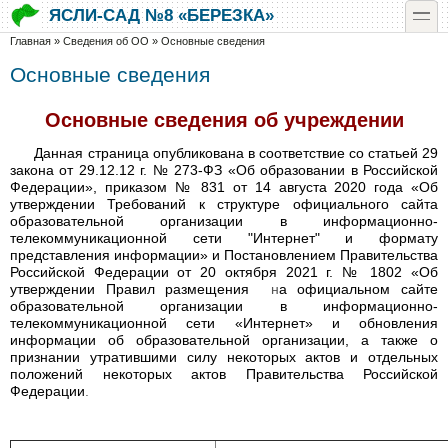
Перейти к основному содержанию
Skip to search
toggle
ЯСЛИ-САД №8 «БЕРЕЗКА»
Вы здесь
Главная
»
Сведения об ОО
»
Основные сведения
Основные сведения
Основные сведения об учреждении
Данная страница опубликована в соответствие со статьей 29
закона от 29.12.12 г. № 273-ФЗ «Об образовании в Российской
Федерации», приказом № 831 от 14 августа 2020 года «Об
утверждении Требований к структуре официального сайта
образовательной организации в информационно-
телекоммуникационной сети "Интернет" и формату
представления информации» и Постановлением Правительства
Российской Федерации от 20 октября 2021 г. № 1802 «Об
утверждении Правил размещения
н
а официальном сайте
образовательной организации в информационно-
телекоммуникационной сети «Интернет» и обновления
информации об образовательной организации, а также о
признании утратившими силу некоторых актов и отдельных
положений некоторых актов Правительства Российской
Федерации
.