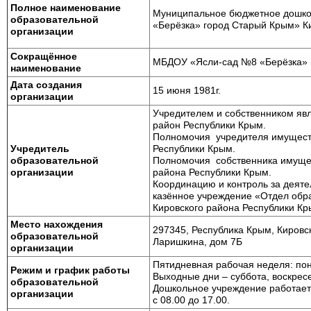
Полное наименование
Муниципальное бюджетное дошко
образовательной
«Берёзка» город Старый Крым» К
организации
Сокращённое
МБДОУ «Ясли-сад №8 «Берёзка» 
наименование
Дата создания
15 июня 1981г.
организации
Учредителем и собственником яв
район Республики Крым.
Полномочия учредителя имуществ
Учредитель
Республики Крым.
образовательной
Полномочия собственника имущес
организации
района Республики Крым.
Координацию и контроль за деят
казённое учреждение «Отдел обр
Кировского района Республики К
Место нахождения
297345, Республика Крым, Кировс
образовательной
Ларишкина, дом 7Б
организации
Пятидневная рабочая неделя: по
Режим и график работы
Выходные дни – суббота, воскрес
образовательной
Дошкольное учреждение работает 
организации
с 08.00 до 17.00.