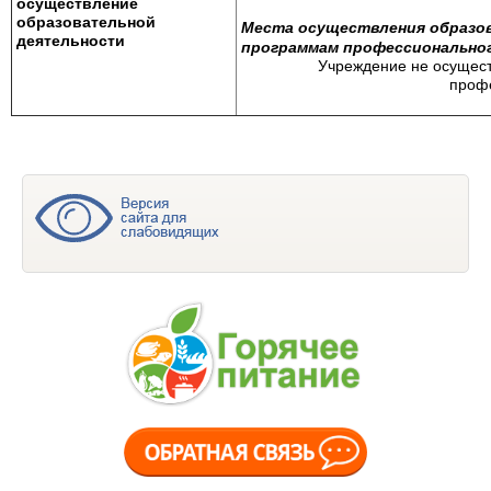
осуществление
образовательной
Места осуществления образо
деятельности
программам профессиональног
Учреждение не осущес
профе