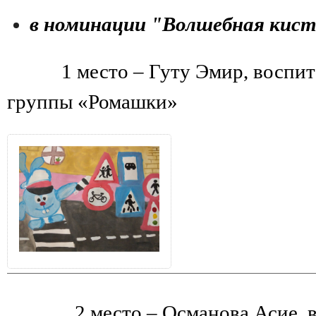
в номинации "Волшебная кист
1 место – Гуту Эмир, воспита
группы «Ромашки»
2 место – Османова Асие,