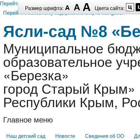
Перейти к основному содержанию
Размер шрифта:
Цвета сайта:
Перейти к основному содержанию
Skip to navigation
Ясли-сад №8 «Бе
Муниципальное бюдж
образовательное уч
«Березка»
город Старый Крым» 
Республики Крым, Ро
Главное меню
Наш детский сад
Новости
Сведения об ОО
Дл