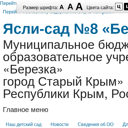
Перейти к основному содержанию
Размер шрифта:
Цвета сайта:
Перейти к основному содержанию
Skip to navigation
Ясли-сад №8 «Бе
Муниципальное бюдж
образовательное уч
«Березка»
город Старый Крым» 
Республики Крым, Ро
Главное меню
Наш детский сад
Новости
Сведения об ОО
Дл