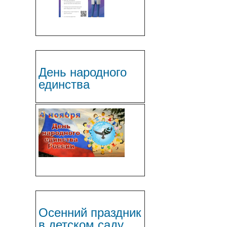
День народного
единства
Осенний праздник
в детском саду.