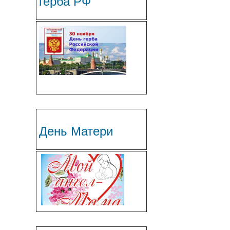
герба РФ
День Матери