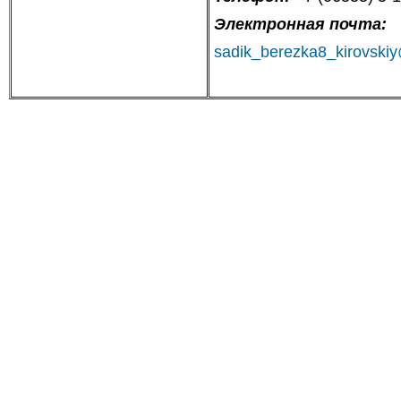
Электронная почта:
sadik_berezka8_kirovski