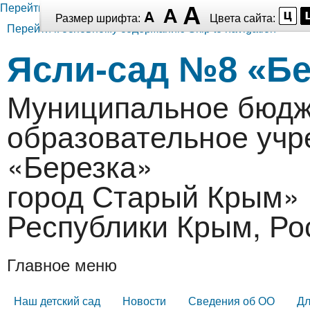
Перейти к основному содержанию
Размер шрифта:
Цвета сайта:
Перейти к основному содержанию
Skip to navigation
Ясли-сад №8 «Бе
Муниципальное бюдж
образовательное уч
«Березка»
город Старый Крым» 
Республики Крым, Ро
Главное меню
Наш детский сад
Новости
Сведения об ОО
Дл