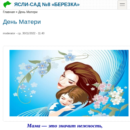
Перейти к основному содержанию
Skip to search
toggle
ЯСЛИ-САД №8 «БЕРЕЗКА»
Вы здесь
Главная
»
День Матери
День Матери
moderator
- ср, 30/11/2022 - 11:40
Мама — это значит нежность,