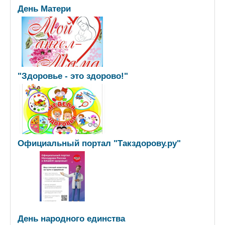
День Матери
"Здоровье - это здорово!"
Официальный портал "Такздорову.ру"
День народного единства