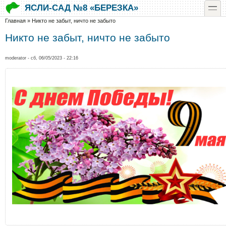
Перейти к основному содержанию
Skip to search
toggle
ЯСЛИ-САД №8 «БЕРЕЗКА»
Вы здесь
Главная
»
Никто не забыт, ничто не забыто
Никто не забыт, ничто не забыто
moderator
- сб, 06/05/2023 - 22:16