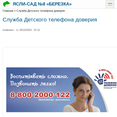
Перейти к основному содержанию
Skip to search
toggle
ЯСЛИ-САД №8 «БЕРЕЗКА»
Вы здесь
Главная
»
Служба Детского телефона доверия
Служба Детского телефона доверия
moderator
- чт, 05/10/2023 - 07:21